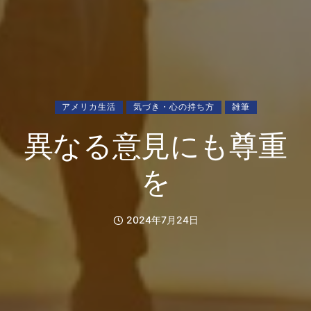
アメリカ生活
気づき・心の持ち方
雑筆
異なる意見にも尊重
を
2024年7月24日