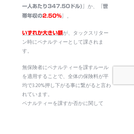
か、
一人あたり347.50ドル)』
『世
。
帯年収の
2.50%
』
が、タックスリター
いずれか大きい額
ン時にペナルティーとして課されま
す。
無保険者にペナルティーを課すルール
を適用することで、
全体の保険料が平
均で3.20%
押し下がる事に繋がると言わ
れています。
ペナルティーを課すか否かに関して
は、賛否両論があって当然だと思いま
すが、無保険でも良いという考えには
賛同出来ません。