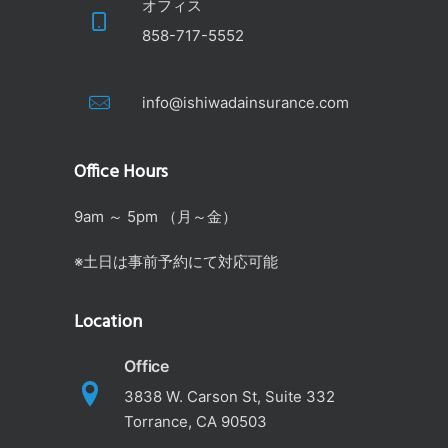
オフィス
858-717-5552
info@ishiwadainsurance.com
Office Hours
9am ～ 5pm （月～金）
※土日は事前予約にて対応可能
Location
Office
3838 W. Carson St, Suite 332
Torrance, CA 90503